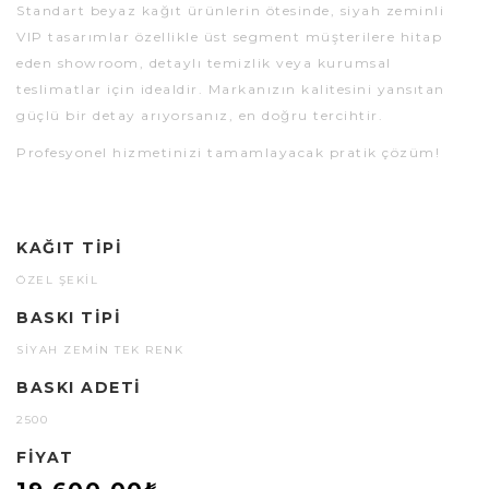
Standart beyaz kağıt ürünlerin ötesinde, siyah zeminli
VIP tasarımlar özellikle üst segment müşterilere hitap
eden showroom, detaylı temizlik veya kurumsal
teslimatlar için idealdir. Markanızın kalitesini yansıtan
güçlü bir detay arıyorsanız, en doğru tercihtir.
Profesyonel hizmetinizi tamamlayacak pratik çözüm!
KAĞIT TIPI
ÖZEL ŞEKIL
BASKI TIPI
SIYAH ZEMIN TEK RENK
BASKI ADETI
2500
FIYAT