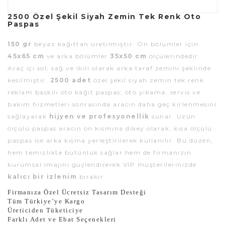
2500 Özel Şekil Siyah Zemin Tek Renk Oto
Paspas
150 gr
beyaz kağıttan üretilmiştir. Ön bölümler için
45x65 cm
ve arka bölümler
35x50 cm
ölçülerindedir.
Araç içi sol, sağ ve ikili olarak arka taraf zemini şeklinde
kesilmiştir.
2500 adet
özel şekil siyah zemin tek renk
reklam baskılı oto kağıt paspas; oto yıkama, servis ve
bakım hizmetleri sonrasında aracın daha geç kirlenmesini
sağlayarak
hijyen ve profesyonellik
sunar. Uzun
ölçülü paspas aracın ön kısmına dikey olarak, kısa ölçülü
paspas ise arka kısma yerleştirilerek kullanılır. Bu düzen,
hem temizlikte bütünlük sağlar hem de firmanızın
kurumsal imajını güçlendirerek VIP müşterilerinizde
kalıcı bir izlenim
bırakır.
Firmanıza Özel Ücretsiz Tasarım Desteği
Tüm Türkiye’ye Kargo
Üreticiden Tüketiciye
Farklı Adet ve Ebat Seçenekleri