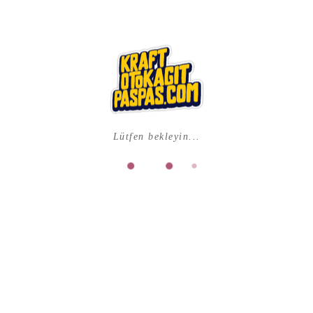
Firmanıza Özel Ücretsiz Tasarım Desteği
Tüm Türkiye’ye Kargo
Üreticiden Tüketiciye
Farklı Adet ve Ebat Seçenekleri
Beyaz kağıttan üretilen, tek ya da çift renk reklam baskılı
modellere ek olarak siyah zeminli VIP tasarımlar, ikili set
paspaslar ve farklı ebatlarda özel üretim seçeneklerimiz
de mevcuttur. İhtiyacınıza en uygun çözümü birlikte
planlayabiliriz.
Lütfen bekleyin...
Profesyonel hizmetinizi tamamlayacak pratik çözüm!
KAĞIT TIPI
ÖZEL ŞEKIL
BASKI TIPI
2 RENK
BASKI ADETI
5000