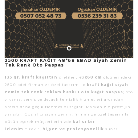
2500 KRAFT KAĞIT 48*68 EBAD Siyah Zemin
Tek Renk Oto Paspas
135 gr. kraft kağıttan
üretilen, 48
x68 cm
ölçülerindeki
2500 adet firmanıza özel tasarım ile
kraft kağıt siyah
zemin tek renk reklam baskılı oto kağıt paspas
; oto
yıkama, servis ve detaylı temizlik hizmetleri ardından
aracın daha geç kirlenmesini sağlar. Markanızın prestijini
yansıtır. Göz alıcı siyah zemin, firmanıza özel tasarımla
bütünleşerek müşterilerinizde
kalıcı bir
izlenim
bırakır,
hijyen ve profesyonellik
sunar.