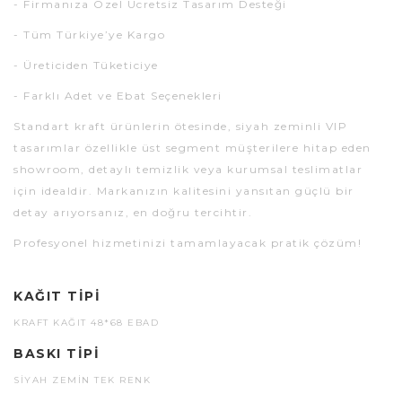
- Firmanıza Özel Ücretsiz Tasarım Desteği
- Tüm Türkiye’ye Kargo
- Üreticiden Tüketiciye
- Farklı Adet ve Ebat Seçenekleri
Standart kraft ürünlerin ötesinde, siyah zeminli VIP
tasarımlar özellikle üst segment müşterilere hitap eden
showroom, detaylı temizlik veya kurumsal teslimatlar
için idealdir. Markanızın kalitesini yansıtan güçlü bir
detay arıyorsanız, en doğru tercihtir.
Profesyonel hizmetinizi tamamlayacak pratik çözüm!
KAĞIT TIPI
KRAFT KAĞIT 48*68 EBAD
BASKI TIPI
SIYAH ZEMIN TEK RENK