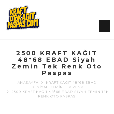
2500 KRAFT KAĞIT
48*68 EBAD Siyah
Zemin Tek Renk Oto
Paspas
ANASAYFA
KRAFT KAĞIT 48*68 EBAD
SIYAH ZEMIN TEK RENK
2500 KRAFT KAĞIT 48*68 EBAD SIYAH ZEMIN TEK
RENK OTO PASPAS