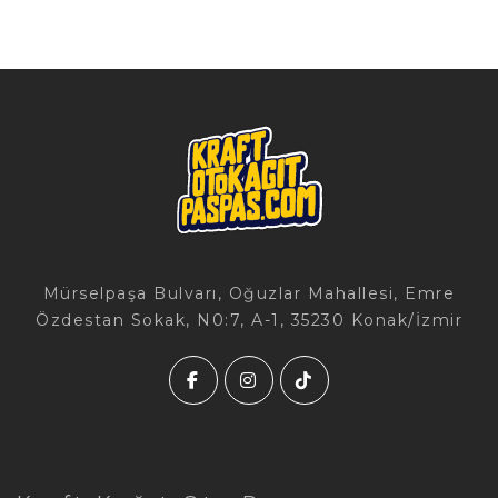
Mürselpaşa Bulvarı, Oğuzlar Mahallesi, Emre
Özdestan Sokak, N0:7, A-1, 35230 Konak/İzmir