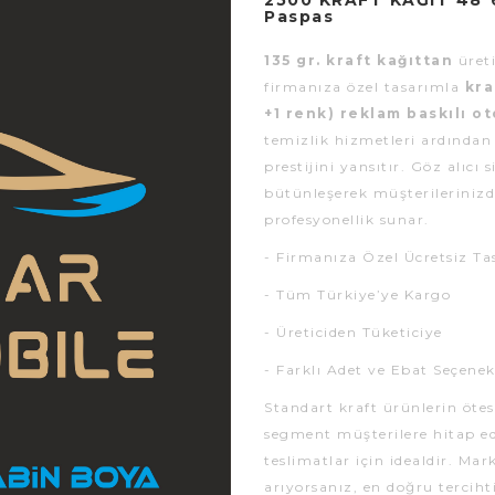
2500 KRAFT KAĞIT 48*
Paspas
135 gr. kraft kağıttan
üreti
firmanıza özel tasarımla
kra
+1 renk) reklam baskılı o
temizlik hizmetleri ardından
prestijini yansıtır. Göz alıcı
bütünleşerek müşterilerinizde
profesyonellik sunar.
- Firmanıza Özel Ücretsiz Ta
- Tüm Türkiye’ye Kargo
- Üreticiden Tüketiciye
- Farklı Adet ve Ebat Seçenek
Standart kraft ürünlerin ötes
segment müşterilere hitap e
teslimatlar için idealdir. Mar
arıyorsanız, en doğru tercihti