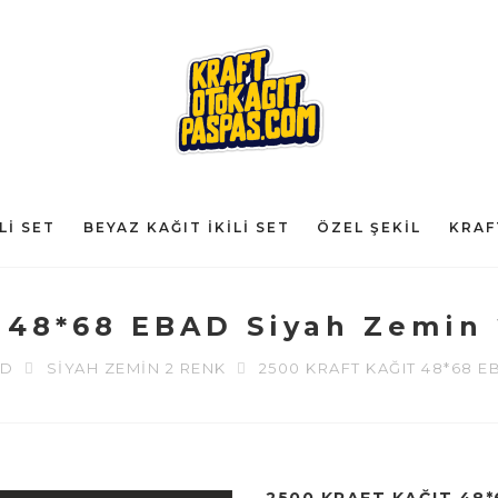
LI SET
BEYAZ KAĞIT İKILI SET
ÖZEL ŞEKIL
KRAF
 48*68 EBAD Siyah Zemin 
AD
SIYAH ZEMIN 2 RENK
2500 KRAFT KAĞIT 48*68 