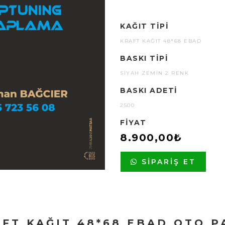
KAĞIT TIPI
KRAFT KAĞIT 48*68 EBAD
BASKI TIPI
SIYAH ZEMIN 2 RENK
BASKI ADETI
2500
FIYAT
8.900,00₺
SIPARIŞ ET
FT KAĞIT 48*68 EBAD OTO P