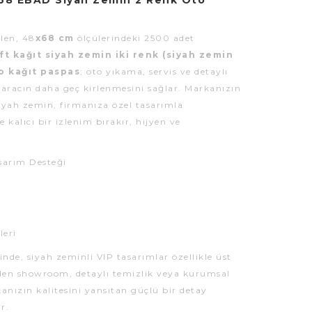
68 EBAD Siyah Zemin 2 Renk Oto
len, 48
x68 cm
ölçülerindeki 2500 adet
ft kağıt siyah zemin iki renk (siyah zemin
to kağıt paspas
; oto yıkama, servis ve detaylı
 aracın daha geç kirlenmesini sağlar. Markanızın
 siyah zemin, firmanıza özel tasarımla
 kalıcı bir izlenim bırakır, hijyen ve
sarım Desteği
leri
inde, siyah zeminli VIP tasarımlar özellikle üst
den showroom, detaylı temizlik veya kurumsal
kanızın kalitesini yansıtan güçlü bir detay
r.