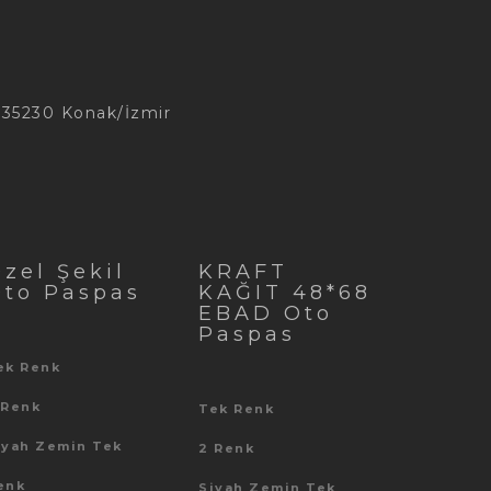
, 35230 Konak/İzmir
zel Şekil
KRAFT
Oto Paspas
KAĞIT 48*68
EBAD Oto
Paspas
ek Renk
 Renk
Tek Renk
iyah Zemin Tek
2 Renk
enk
Siyah Zemin Tek