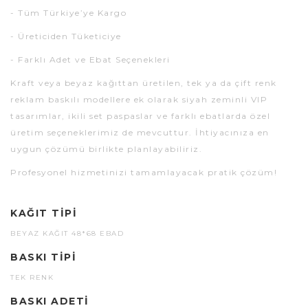
- Tüm Türkiye’ye Kargo
- Üreticiden Tüketiciye
- Farklı Adet ve Ebat Seçenekleri
Kraft veya beyaz kağıttan üretilen, tek ya da çift renk
reklam baskılı modellere ek olarak siyah zeminli VIP
tasarımlar, ikili set paspaslar ve farklı ebatlarda özel
üretim seçeneklerimiz de mevcuttur. İhtiyacınıza en
uygun çözümü birlikte planlayabiliriz.
Profesyonel hizmetinizi tamamlayacak pratik çözüm!
KAĞIT TIPI
BEYAZ KAĞIT 48*68 EBAD
BASKI TIPI
TEK RENK
BASKI ADETI