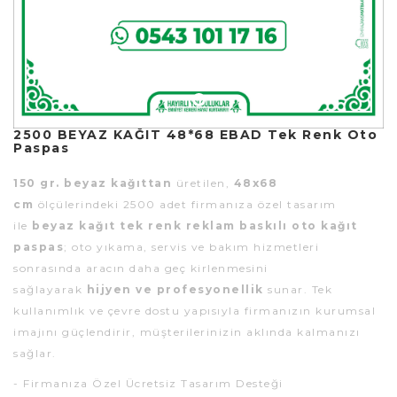
2500 BEYAZ KAĞIT 48*68 EBAD Tek Renk Oto
Paspas
150 gr. beyaz kağıttan
üretilen,
48x68
cm
ölçülerindeki 2500 adet firmanıza özel tasarım
ile
beyaz kağıt tek renk reklam baskılı oto kağıt
paspas
; oto yıkama, servis ve bakım hizmetleri
sonrasında aracın daha geç kirlenmesini
sağlayarak
hijyen ve profesyonellik
sunar. Tek
kullanımlık ve çevre dostu yapısıyla firmanızın kurumsal
imajını güçlendirir, müşterilerinizin aklında kalmanızı
sağlar.
- Firmanıza Özel Ücretsiz Tasarım Desteği