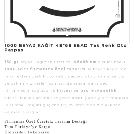
1000 BEYAZ KAĞIT 48*68 EBAD Tek Renk Oto
Paspas
150 gr
beyaz kağıttan üretilen,
48x68 cm
ölçülerindeki
1000 adet firmanıza özel tasarım
ile beyaz kağıt tek
renk reklam baskılı oto kağıt paspas; oto yıkama, servis
ve bakım hizmetleri sonrasında aracın daha geç
kirlenmesini sağlayarak
hijyen ve profesyonellik
sunar. Tek kullanımlık ve çevre dostu yapısıyla firmanızın
kurumsal imajını güçlendirir, müşterilerinizin aklında
kalmanızı sağlar.
Firmanıza Özel Ücretsiz Tasarım Desteği
Tüm Türkiye’ye Kargo
Üreticiden Tüketiciye