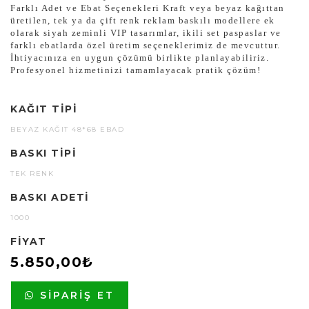
Farklı Adet ve Ebat Seçenekleri Kraft veya beyaz kağıttan
üretilen, tek ya da çift renk reklam baskılı modellere ek
olarak siyah zeminli VIP tasarımlar, ikili set paspaslar ve
farklı ebatlarda özel üretim seçeneklerimiz de mevcuttur.
İhtiyacınıza en uygun çözümü birlikte planlayabiliriz.
Profesyonel hizmetinizi tamamlayacak pratik çözüm!
KAĞIT TIPI
BEYAZ KAĞIT 48*68 EBAD
BASKI TIPI
TEK RENK
BASKI ADETI
1000
FIYAT
5.850,00₺
SIPARIŞ ET