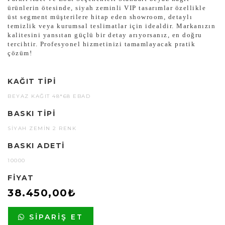
ürünlerin ötesinde, siyah zeminli VIP tasarımlar özellikle
üst segment müşterilere hitap eden showroom, detaylı
temizlik veya kurumsal teslimatlar için idealdir. Markanızın
kalitesini yansıtan güçlü bir detay arıyorsanız, en doğru
tercihtir. Profesyonel hizmetinizi tamamlayacak pratik
çözüm!
KAĞIT TIPI
BEYAZ KAĞIT 48*68 EBAD
BASKI TIPI
SIYAH ZEMIN 2 RENK
BASKI ADETI
10000
FIYAT
38.450,00₺
SIPARIŞ ET