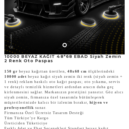
10000 BEYAZ KAĞIT 48*68 EBAD Siyah Zemin
2 Renk Oto Paspas
150 gr
beyaz kağıttan üretilen,
48x68 cm
ölçülerindeki
10000 adet
beyaz kağıt siyah zemin iki renk (siyah zemin +
1 renk) reklam baskılı oto kağıt paspas; oto yıkama, servis
ve detaylı temizlik hizmetleri ardından aracın daha geç
kirlenmesini sağlar. Markanızın prestijini yansıtır. Göz alıcı
siyah zemin, firmanıza özel tasarımla bütünleşerek
müşterilerinizde kalıcı bir izlenim bırakır,
hijyen ve
profesyonellik
sunar.
Firmanıza Özel Ücretsiz Tasarım Desteği
Tüm Türkiye’ye Kargo
Üreticiden Tüketiciye
Farklı Adet ve Ebat Seçenekleri Standart beyaz kağıt