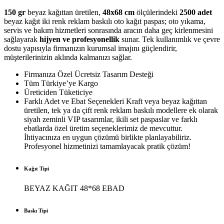
150 gr
beyaz kağıttan üretilen,
48x68 cm
ölçülerindeki
2500 adet
beyaz kağıt iki renk reklam baskılı oto kağıt paspas; oto yıkama,
servis ve bakım hizmetleri sonrasında aracın daha geç kirlenmesini
sağlayarak
hijyen ve profesyonellik
sunar. Tek kullanımlık ve çevre
dostu yapısıyla firmanızın kurumsal imajını güçlendirir,
müşterilerinizin aklında kalmanızı sağlar.
Firmanıza Özel Ücretsiz Tasarım Desteği
Tüm Türkiye’ye Kargo
Üreticiden Tüketiciye
Farklı Adet ve Ebat Seçenekleri Kraft veya beyaz kağıttan
üretilen, tek ya da çift renk reklam baskılı modellere ek olarak
siyah zeminli VIP tasarımlar, ikili set paspaslar ve farklı
ebatlarda özel üretim seçeneklerimiz de mevcuttur.
İhtiyacınıza en uygun çözümü birlikte planlayabiliriz.
Profesyonel hizmetinizi tamamlayacak pratik çözüm!
Kağıt Tipi
BEYAZ KAĞIT 48*68 EBAD
Baskı Tipi