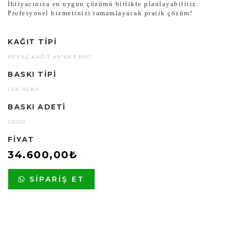
İhtiyacınıza en uygun çözümü birlikte planlayabiliriz.
Profesyonel hizmetinizi tamamlayacak pratik çözüm!
KAĞIT TIPI
BEYAZ KAĞIT 48*68 EBAD
BASKI TIPI
TEK RENK
BASKI ADETI
10000
FIYAT
34.600,00₺
SIPARIŞ ET