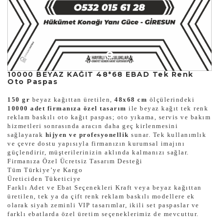
10000 BEYAZ KAĞIT 48*68 EBAD Tek Renk
Oto Paspas
150 gr
beyaz kağıttan üretilen,
48x68 cm
ölçülerindeki
10000 adet firmanıza özel tasarım
ile beyaz kağıt tek renk
reklam baskılı oto kağıt paspas; oto yıkama, servis ve bakım
hizmetleri sonrasında aracın daha geç kirlenmesini
sağlayarak
hijyen ve profesyonellik
sunar. Tek kullanımlık
ve çevre dostu yapısıyla firmanızın kurumsal imajını
güçlendirir, müşterilerinizin aklında kalmanızı sağlar.
Firmanıza Özel Ücretsiz Tasarım Desteği
Tüm Türkiye’ye Kargo
Üreticiden Tüketiciye
Farklı Adet ve Ebat Seçenekleri Kraft veya beyaz kağıttan
üretilen, tek ya da çift renk reklam baskılı modellere ek
olarak siyah zeminli VIP tasarımlar, ikili set paspaslar ve
farklı ebatlarda özel üretim seçeneklerimiz de mevcuttur.