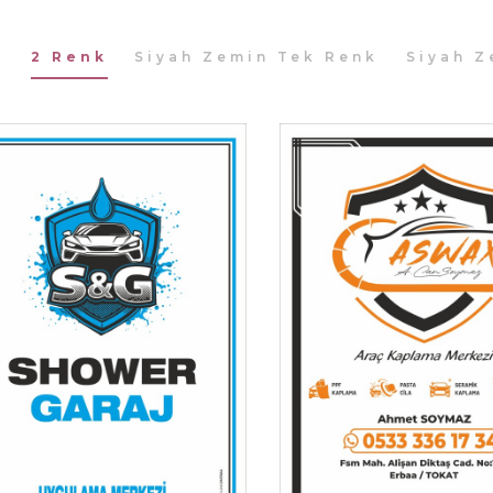
k
2 Renk
Siyah Zemin Tek Renk
Siyah Z