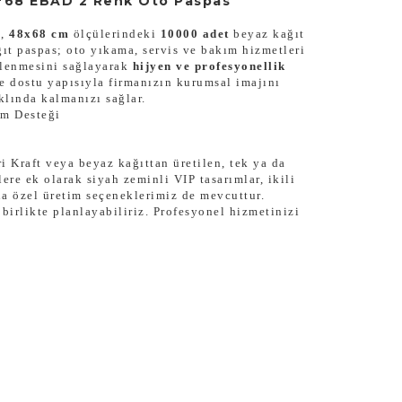
*68 EBAD 2 Renk Oto Paspas
n,
48x68 cm
ölçülerindeki
10000 adet
beyaz kağıt
ğıt paspas; oto yıkama, servis ve bakım hizmetleri
rlenmesini sağlayarak
hijyen ve profesyonellik
e dostu yapısıyla firmanızın kurumsal imajını
aklında kalmanızı sağlar.
ım Desteği
i Kraft veya beyaz kağıttan üretilen, tek ya da
ere ek olarak siyah zeminli VIP tasarımlar, ikili
rda özel üretim seçeneklerimiz de mevcuttur.
irlikte planlayabiliriz. Profesyonel hizmetinizi