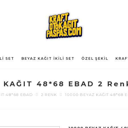
LI SET
BEYAZ KAĞIT İKILI SET
ÖZEL ŞEKIL
KRAF
 KAĞIT 48*68 EBAD 2 Ren
IT 48*68 EBAD
2 RENK
10000 BEYAZ KAĞIT 48*68 