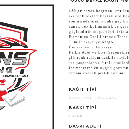
10000 BEYAZ KAĞIT 48
150 gr
beyaz kağıttan üretile
iki renk reklam baskılı oto ka
sonrasında aracın daha geç ki
sunar. Tek kullanımlık ve çevr
güçlendirir, müşterilerinizin 
Firmanıza Özel Ücretsiz Tasar
Tüm Türkiye’ye Kargo
Üreticiden Tüketiciye
Farklı Adet ve Ebat Seçenekler
çift renk reklam baskılı modell
set paspaslar ve farklı ebatla
İhtiyacınıza en uygun çözümü b
tamamlayacak pratik çözüm!
KAĞIT TIPI
BEYAZ KAĞIT 48*68 EBAD
BASKI TIPI
2 RENK
BASKI ADETI