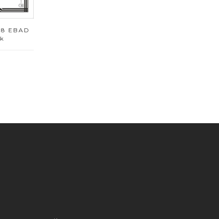
68 EBAD
nk