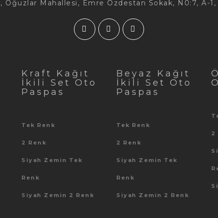
, Oğuzlar Mahallesi, Emre Özdestan Sokak, N0:7, A-1
t
Kraft Kağıt
Beyaz Kağıt
Ö
İkili Set Oto
İkili Set Oto
Paspas
Paspas
T
Tek Renk
Tek Renk
2
2 Renk
2 Renk
S
Siyah Zemin Tek
Siyah Zemin Tek
R
Renk
Renk
S
Siyah Zemin 2 Renk
Siyah Zemin 2 Renk